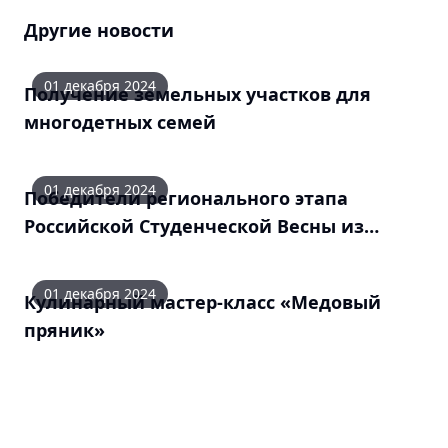
Другие новости
01 декабря 2024
Получение земельных участков для
многодетных семей
01 декабря 2024
Победители регионального этапа
Российской Студенческой Весны из
Мурманской области вылетают на
фестиваль в Пермь уже сегодня!! Только
01 декабря 2024
Кулинарный мастер-класс «Медовый
победа! Только вперёд!
пряник»