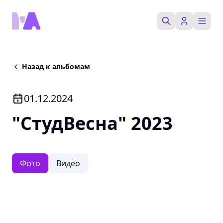
Назад к альбомам
Активности
01.12.2024
Партнеры
"СтудВесна" 2023
Пространства
Медиа
Фото
Видео
Магазин